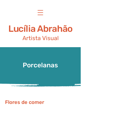
Lucília Abrahão
Artista Visual
Porcelanas
Flores de comer