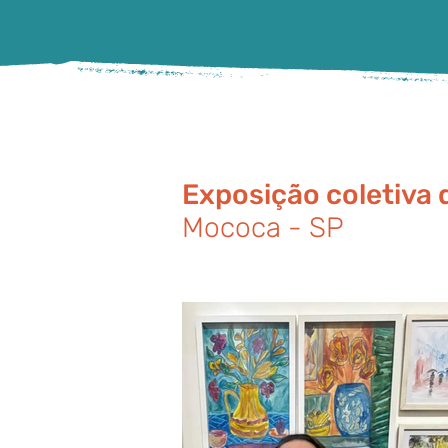
Exposição coletiva d
Mococa - SP