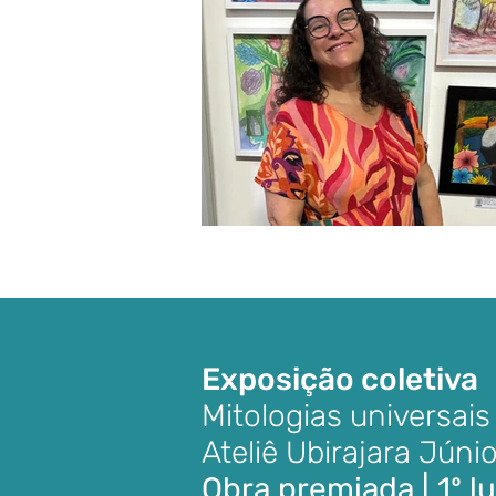
Exposição coletiva
Mitologias universais
Ateliê Ubirajara Júnio
Obra premiada | 1º l