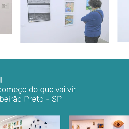
l
 começo do que vai vir
ibeirão Preto - SP